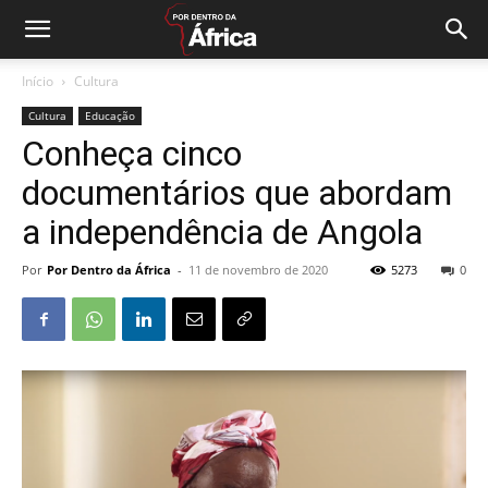
Início
Cultura
Cultura
Educação
Conheça cinco
documentários que abordam
a independência de Angola
Por
Por Dentro da África
-
11 de novembro de 2020
5273
0