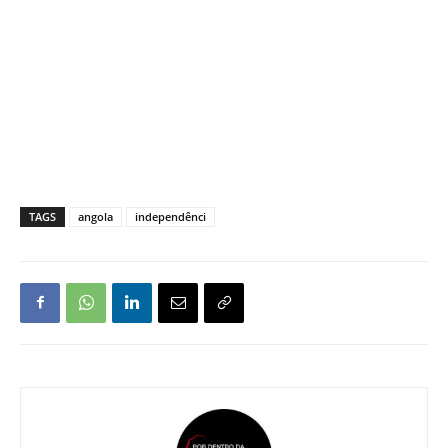
TAGS
angola
independênci