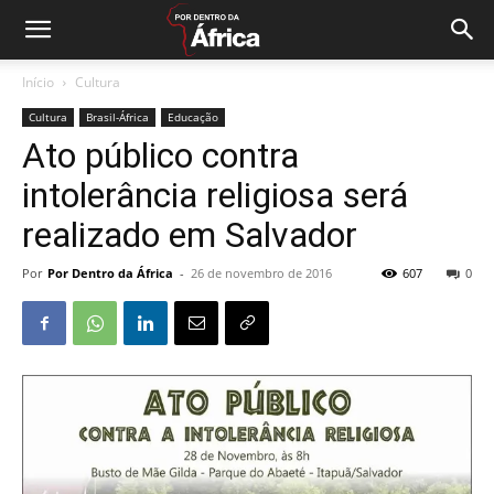
Início
Cultura
Cultura
Brasil-África
Educação
Ato público contra
intolerância religiosa será
realizado em Salvador
Por
Por Dentro da África
-
26 de novembro de 2016
607
0