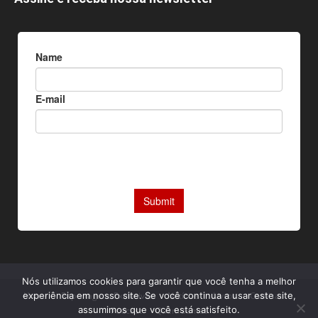
Nós utilizamos cookies para garantir que você tenha a melhor
Home
Reportagens Exclusivas
Notícias
Livros
Camisas
experiência em nosso site. Se você continua a usar este site,
assumimos que você está satisfeito.
Podcast
Quem somos