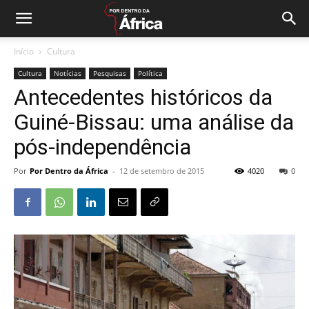
Início
Cultura
Cultura
Notícias
Pesquisas
Política
Antecedentes históricos da
Guiné-Bissau: uma análise da
pós-independência
Por
Por Dentro da África
-
12 de setembro de 2015
4020
0