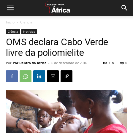
Início
Ciência
Ciência
Notícias
OMS declara Cabo Verde
livre da poliomielite
Por
Por Dentro da África
-
6 de dezembro de 2016
718
0