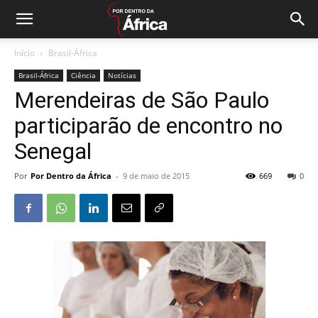
Início
Brasil-África
Brasil-África
Ciência
Notícias
Merendeiras de São Paulo
participarão de encontro no
Senegal
Por
Por Dentro da África
-
9 de maio de 2015
669
0