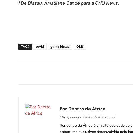
*
De Bissau, Amatijane Candé para a ONU News
.
TAGS
covid
guine bissau
OMS
Por Dentro da África
http://www.pordentrodaafrica.com/
Por dentro da África é um site dedicado ao c
coberturas exclusivas desenvolvido pela jorn