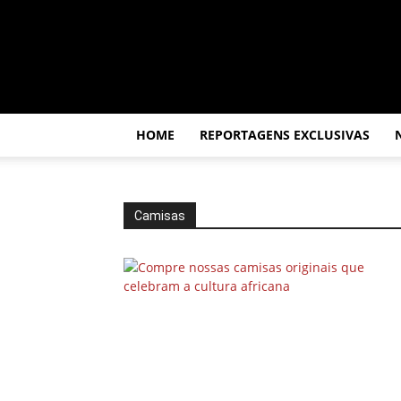
Por
dentro
da
África
HOME
REPORTAGENS EXCLUSIVAS
Camisas