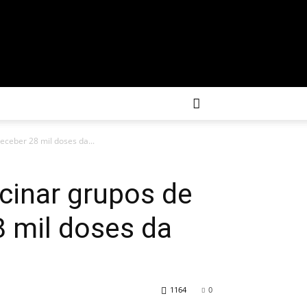
eceber 28 mil doses da...
cinar grupos de
8 mil doses da
1164
0