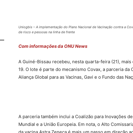
Uniogbis – A implementação do Plano Nacional de Vacinação contra a C
de risco e pessoas na linha de frente
Com informações da ONU News
A Guiné-Bissau recebeu, nesta quarta-feira (21), mais 
19. O lote é parte do mecanismo Covax, a parceria da
Aliança Global para as Vacinas, Gavi e o Fundo das Naç
A parceria também inclui a Coalizão para Inovações d
Mundial e a União Europeia. Em nota, o Alto Comissaria
da vacina Astra Zeneca é mais um passo em direção ao 