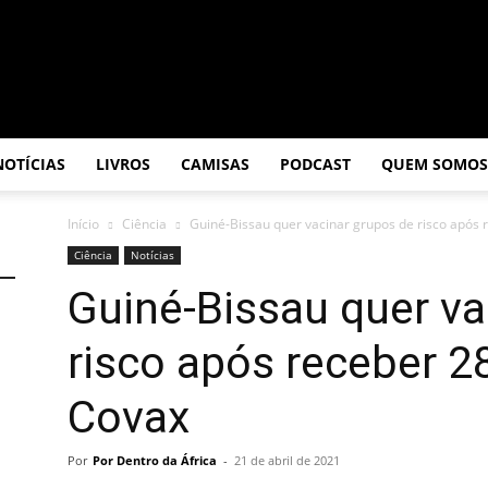
NOTÍCIAS
LIVROS
CAMISAS
PODCAST
QUEM SOMOS
Início
Ciência
Guiné-Bissau quer vacinar grupos de risco após r
Ciência
Notícias
Guiné-Bissau quer va
risco após receber 2
Covax
Por
Por Dentro da África
-
21 de abril de 2021