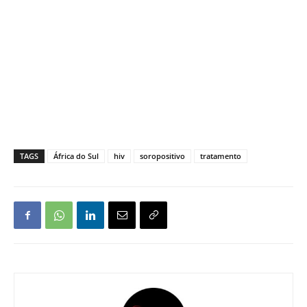
TAGS
África do Sul
hiv
soropositivo
tratamento