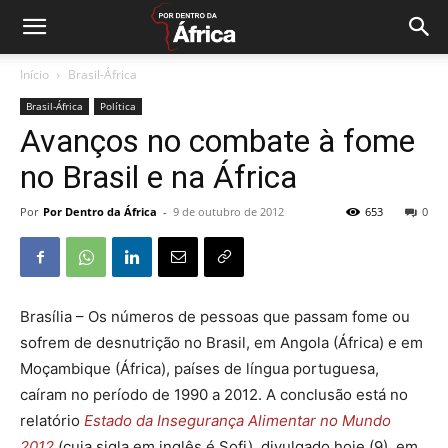
Início
Brasil-África
Brasil-África
Política
Avanços no combate à fome
no Brasil e na África
Por
Por Dentro da África
-
9 de outubro de 2012
653
0
Brasília – Os números de pessoas que passam fome ou
sofrem de desnutrição no Brasil, em Angola (África) e em
Moçambique (África), países de língua portuguesa,
caíram no período de 1990 a 2012. A conclusão está no
relatório
Estado da Insegurança Alimentar no Mundo
2012
(cuja sigla em inglês é Sofi), divulgado hoje (9), em