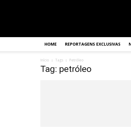
Por
dentro
da
África
HOME
REPORTAGENS EXCLUSIVAS
Início
Tags
Petróleo
Tag: petróleo