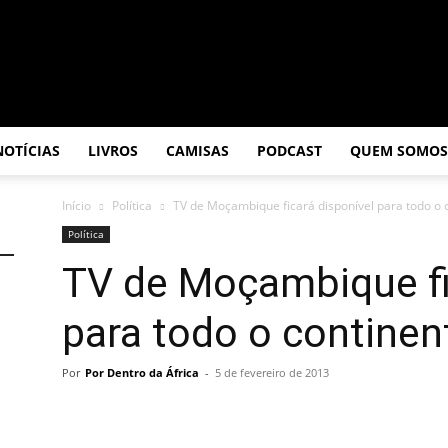
NOTÍCIAS
LIVROS
CAMISAS
PODCAST
QUEM SOMOS
Início
Política
TV de Moçambique ficará disponível para todo o 
Política
TV de Moçambique fi
para todo o continen
Por
Por Dentro da África
-
5 de fevereiro de 2013