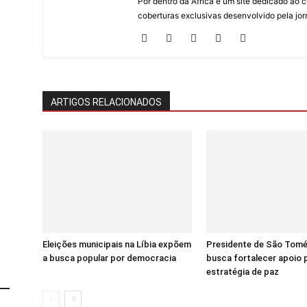
Por dentro da África é um site dedicado ao c
coberturas exclusivas desenvolvido pela jorn
ARTIGOS RELACIONADOS
Eleições municipais na Líbia expõem
Presidente de São Tomé
a busca popular por democracia
busca fortalecer apoio 
estratégia de paz