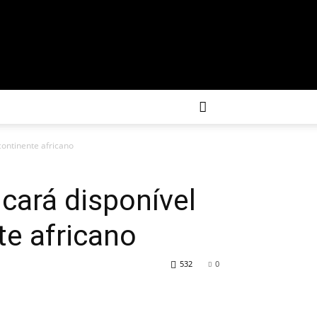
continente africano
cará disponível
te africano
532
0