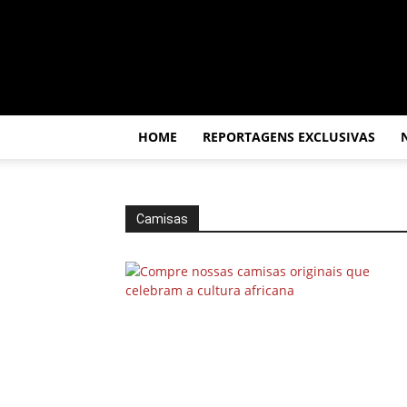
Por
dentro
da
África
HOME
REPORTAGENS EXCLUSIVAS
Camisas