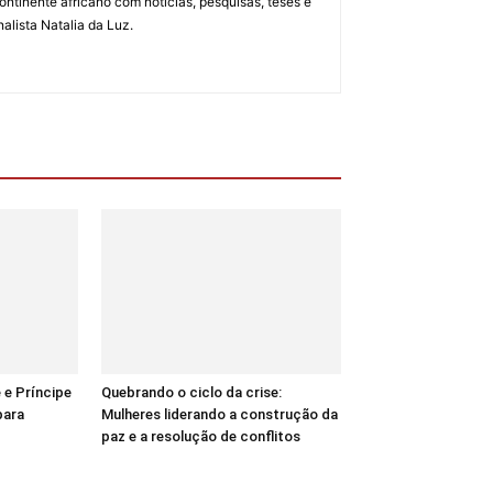
ontinente africano com notícias, pesquisas, teses e
alista Natalia da Luz.
 e Príncipe
Quebrando o ciclo da crise:
para
Mulheres liderando a construção da
paz e a resolução de conflitos