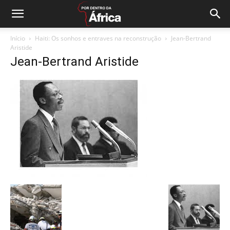
Início
Haiti: Os sonhos e entraves na reconstrução
Jean-Bertrand
Aristide
Jean-Bertrand Aristide