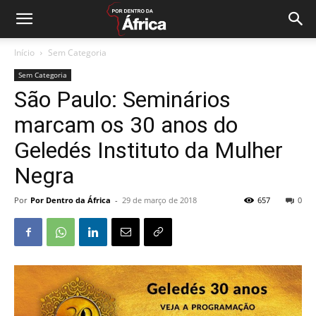
Início
Sem Categoria
Sem Categoria
São Paulo: Seminários
marcam os 30 anos do
Geledés Instituto da Mulher
Negra
Por
Por Dentro da África
-
29 de março de 2018
657
0