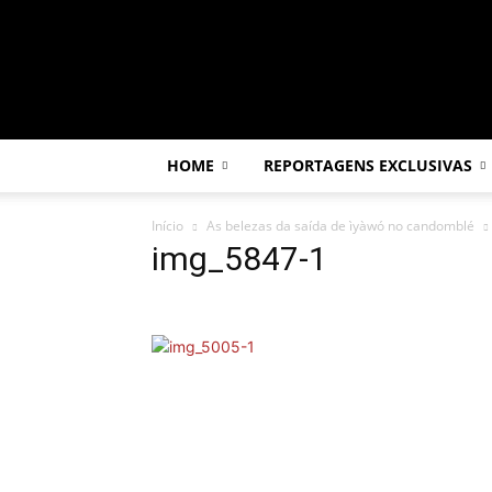
Por
dentro
da
África
HOME
REPORTAGENS EXCLUSIVAS
Início
As belezas da saída de ìyàwó no candomblé
img_5847-1