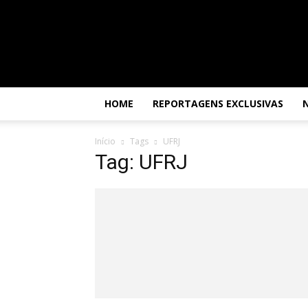
Por
dentro
da
África
HOME
REPORTAGENS EXCLUSIVAS
Início
Tags
UFRJ
Tag: UFRJ