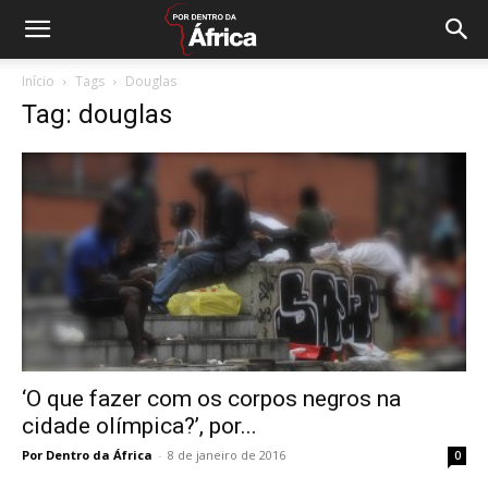
Início
Tags
Douglas
Tag: douglas
‘O que fazer com os corpos negros na
cidade olímpica?’, por...
Por Dentro da África
-
8 de janeiro de 2016
0