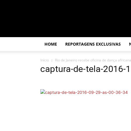
Por
dentro
da
África
HOME
REPORTAGENS EXCLUSIVAS
Início
Rio de Janeiro recebe oficina de dança african
captura-de-tela-2016-