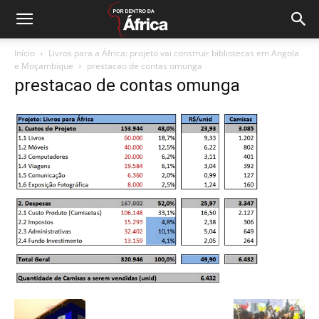
Início
Livros para a África: projeto vai construir bibliotecas em Angola
e Moçambique
prestacao de contas omunga
prestacao de contas omunga