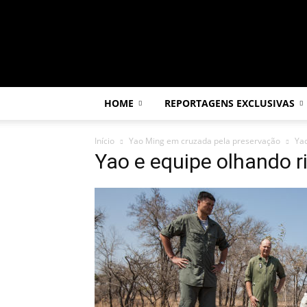
Por
dentro
da
África
HOME
REPORTAGENS EXCLUSIVAS
Início
Yao Ming em cruzada pela preservação
Yao
Yao e equipe olhando r