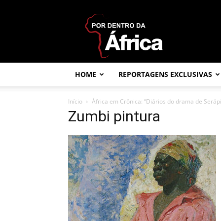
Por
dentro
da
África
HOME
REPORTAGENS EXCLUSIVAS
Início
África em Crônica: “Diários do drama de Seráp
Zumbi pintura